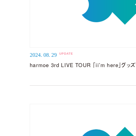
Remix EP
It's a paral
2024.
08.
29
harmoe 3rd LIVE TOUR 「ii’m here
2026.04.22
harmoe Remix EP 
【収録楽曲】
M1.「旅しよ！don’t you？
M2.「ふたりピノキオ」（yuig
M3.「QUEEN」(TORIEN
M4.「HyperLoveSong