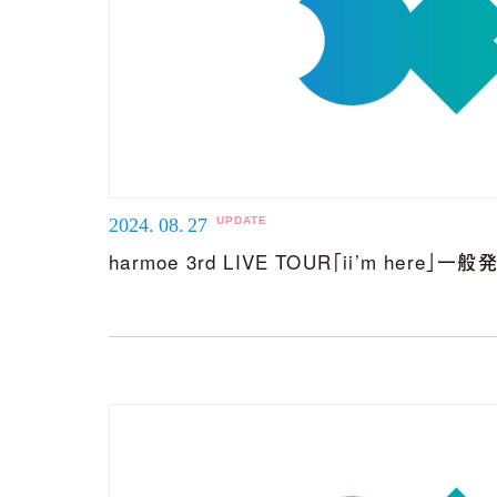
2024.
08.
27
harmoe 3rd LIVE TOUR「ii’m here
2026.
07.
29
5th Anniversary
Special〜 グッズ