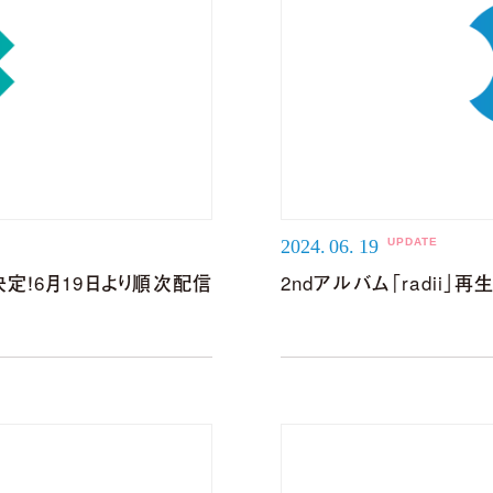
V」 5周年記念POP UP SHOPグッズ事後通販 決定！
みやこ) Premium Live 2026」出演決定！
2024.
06.
19
信が決定！6月19日より順次配信
2ndアルバム「radii」
NEWS LIST