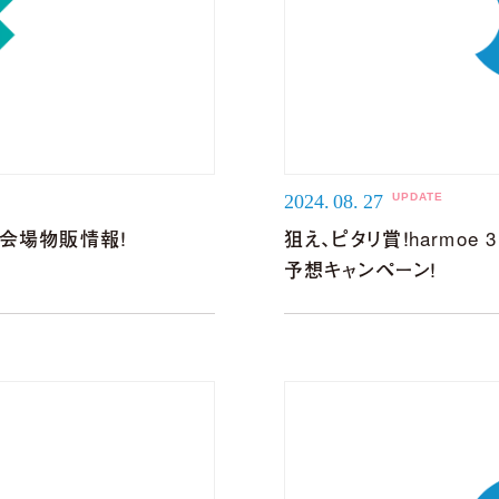
lel world
2024.
08.
27
」グッズ会場物販情報！
狙え、ピタリ賞！harmoe 3
予想キャンペーン！
2026年4月22日（水）発売決定！
」（Tomggg Remix）
ot Remix）
A Remix）
」（KOTONOHOUSE Remix）