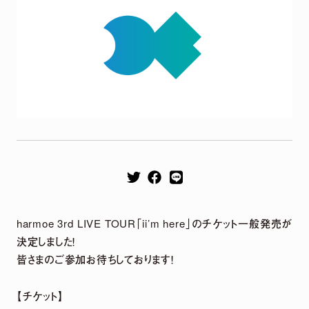
Remix EP
It's a parallel world
2026.04.22
harmoe Remix EP 2026年4月22日（水）発売決定！
harmoe 3rd LIVE TOUR「ii’m here」のチケット一般発売が
【収録楽曲】
決定しました！
M1.「旅しよ！don’t you？」（Tomggg Remix）
皆さまのご参加お待ちしております！
M2.「ふたりピノキオ」（yuigot Remix）
M3.「QUEEN」(TORIENA Remix）
M4.「HyperLoveSong」（KOTONOHOUSE Remix）
【チケット】