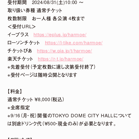
受付期間 2024/08/31(土)10:00 ～
取り扱い券種 通常チケット
DETAIL
枚数制限 お一人様 各公演 4枚まで
＜受付URL＞
イープラス
https://eplus.jp/harmoe/
ローソンチケット
https://l-tike.com/harmoe/
チケットぴあ
https://w.pia.jp/t/harmoe/
楽天チケット
https://r-t.jp/harmoe/
※先着受付（予定枚数に達し次第受付終了）
※受付ページは随時公開となります
【料金】
2026.
07.
29
通常チケット ￥8,000（税込）
5th Anniversary LIVE「harmoe Ranking!!」
※全席指定
＆ canvas session 〜5th Anniversary
※9/16（月・祝）開催のTOKYO DOME CITY HALLについて
Special〜 グッズ事後通販 決定！
は別途ドリンク代（￥500・現金のみ）が必要となります。