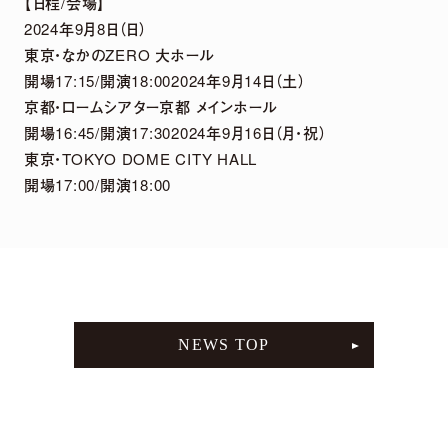
【日程/会場】
2026.
07.
29
2024年9月8日（日）
「harmoe」×「HMV」 5周年記念POP UP
東京・なかのZERO 大ホール
SHOPグッズ事後通販 決定！
開場17:15/開演18:002024年9月14日（土）
京都・ロームシアター京都 メインホール
開場16:45/開演17:302024年9月16日（月・祝）
2026.
07.
22
東京・TOKYO DOME CITY HALL
2026年12月13日「京(みやこ) Premium Live
開場17:00/開演18:00
2026」出演決定！
NEWS LIST
NEWS TOP