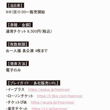
【当日券】
9/8（日）0:00〜販売開始
DETAIL
【券種／金額】
通常チケット 8,500円（税込）
【枚数制限】
お一人様 各公演 4枚まで
【発券方法】
電子のみ
2026.
07.
29
5th Anniversary LIVE「harmoe Ranking!!」
【プレイガイド／各社販売URL】
＆ canvas session 〜5th Anniversary
・イープラス
https://eplus.jp/harmoe/
Special〜 グッズ事後通販 決定！
・ローソンチケット
https://l-tike.com/harmoe/
・チケットぴあ
https://w.pia.jp/t/harmoe/
・楽天チケット
https://r-t.jp/harmoe/