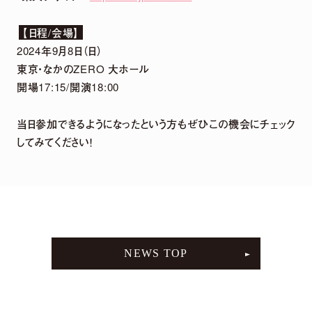
2026.
07.
29
「harmoe」×「HMV」 5周年記念POP UP
【日程/会場】
SHOPグッズ事後通販 決定！
2024年9月8日（日）
東京・なかのZERO 大ホール
開場17:15/開演18:00
2026.
07.
22
2026年12月13日「京(みやこ) Premium Live
当日参加できるようになったという方もぜひこの機会にチェック
2026」出演決定！
してみてください！
NEWS LIST
NEWS TOP