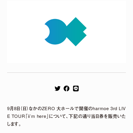
Remix EP
It's a parallel world
2026.04.22
harmoe Remix EP 2026年4月22日（水）発売決定！
【収録楽曲】
M1.「旅しよ！don’t you？」（Tomggg Remix）
9月8日（日）なかのZERO 大ホールで開催のharmoe 3rd LIV
M2.「ふたりピノキオ」（yuigot Remix）
E TOUR「ii’m here」について、下記の通り当日券を販売いた
M3.「QUEEN」(TORIENA Remix）
します。
M4.「HyperLoveSong」（KOTONOHOUSE Remix）