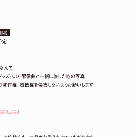
V」 5周年記念POP UP SHOPグッズ事後通販 決定！
期間】
予定
みやこ) Premium Live 2026」出演決定！
にちなんで
連グッズ・CD・配信曲と一緒に旅した時の写真
NEWS LIST
の著作権、商標権を侵害しないようお願いします。
_dont_you