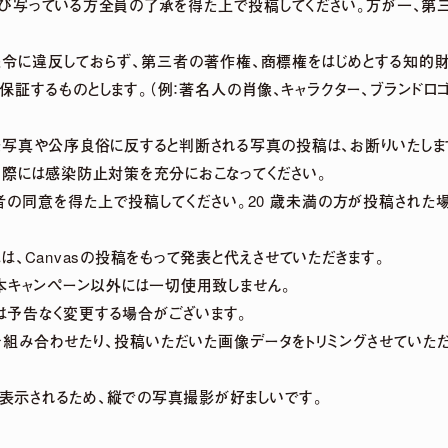
よび写っている方全員の了承を得た上で投稿してください。万が一、第
法令に違反しておらず、第三者の著作権、商標権をはじめとする知的財
ideo Full ver.【3rdアルバム】
保証するものとします。（例：著名人の肖像、キャラクター、ブランドロ
MOVIE LINEUP
写真や公序良俗に反すると判断される写真の投稿は、お断りいたしま
際には感染防止対策を充分におこなってください。
護者の同意を得た上で投稿してください。20 歳未満の方が投稿され
は、Canvasの投稿をもって発表と代えさせていただきます。
本キャンペーン以外には一切使用致しません。
画は予告なく変更する場合がございます。
組み合わせたり、投稿いただいた画像データをトリミングさせていた
画面表示されるため、縦での写真撮影が好ましいです。