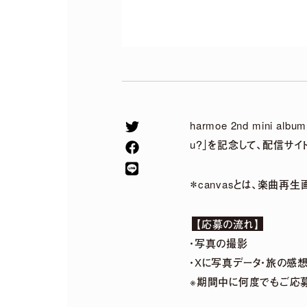
harmoe 2nd mini 
u？」を記念して、配信サイト
＊canvasとは、楽曲再
【応募の流れ】
2026.
07.
29
・写真の撮影
5th Anniversary
・Xに写真データ・旅の感想
※期間中に何度でもご応
Special〜 グッズ