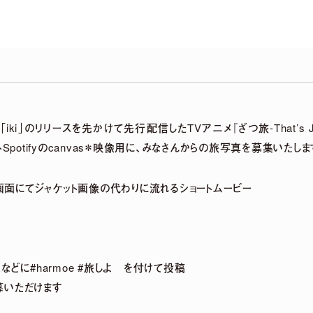
DETAIL
album「iki」のリリースを先かけて先行配信したTVアニメ『ざつ旅-That’s J
Spotifyのcanvas＊映像用に、みなさんからの旅写真を募集いたしま
生画面にてジャケット画像の代わりに流れるショートムービー
 LIVE「harmoe Ranking!!」＆ canvas session 
などに#harmoe #旅しよ を付けて投稿
募いただけます
事後通販 決定！