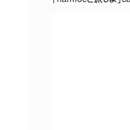
Remix EP
It's a paral
2026.04.22
harmoe Remix EP 
【収録楽曲】
M1.「旅しよ！don’t you？
M2.「ふたりピノキオ」（yuig
M3.「QUEEN」(TORIEN
M4.「HyperLoveSong