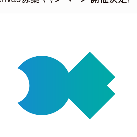
lel world
2026年4月22日（水）発売決定！
」（Tomggg Remix）
ot Remix）
A Remix）
」（KOTONOHOUSE Remix）