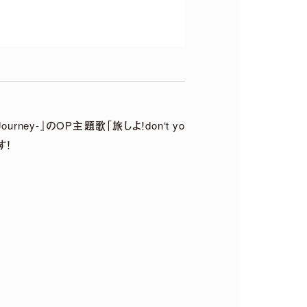
ourney-』のOP主題歌「旅しよ！don‘t yo
す！
〜5th Anniversary