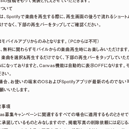
vasの投稿をもって発表と代えさせていただきます。
能について
）』とは、Spotifyで楽曲を再生する際に、再生画面の後ろで流れるショー
けでなく、下部の再生バーをタップしてご確認ください。
のはモバイルアプリからのみとなります。（PCからは不可）
、無料に関わらずモバイルからの楽曲再生時にお楽しみいただけます
、楽曲を選択＆再生するだけでなく、下部の再生バーをタップしていた
ONになっておりますと、Canvas機能は自動的に表示OFFになりま
さい。
い場合、お使いの端末のOSおよびSpotifyアプリが最新のものでな
願いいたします。
意事項
nvas募集キャンペーンに関連するすべての場合に適用するものとさせて
承諾しているものとみなしますので、掲載写真の削除依頼には応じる