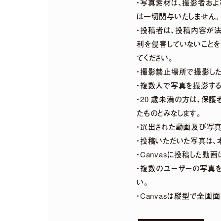
・写真素材は、撮影者お
は一切関与いたしません。
・投稿者は、投稿内容が
【harmoe】『Tilt』Music V
利を侵害していないことを
てください。
・撮影禁止場所で撮影した
・複数人で写真を撮影する
・20 歳未満の方は、保
たものとみなします。
・選出された動画及び写真
・投稿いただいた写真は、
・Canvasに投稿した動
・複数のユーザーの写真を
い。
・Canvasは縦型で全