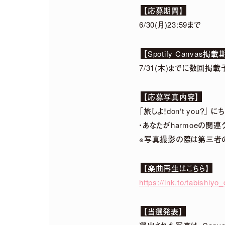
【応募期間】
2026.
07.
29
6/30(月)23:59まで
「harmoe」×「HM
【Spotify Canvas掲載
7/31(木)までに数回掲載
2026.
07.
22
2026年12月13日「京(
【応募写真内容】
「旅しよ！don‘t you？」 
・あなたがharmoeの関
※写真撮影の際は第三者
【楽曲再生はこちら】
https://lnk.to/tabishiyo
【当選発表】