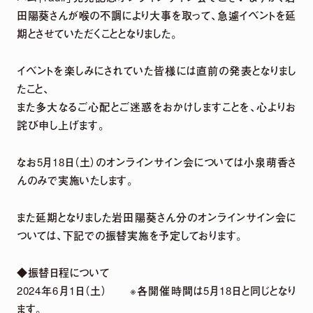
田陽葵さんが喉の不調により大事を取って、急遽イベントを延
【収録楽曲】
期とさせていただくこととなりました。
M1.「旅しよ！don’t you？」（Tomggg Remix）
M2.「ふたりピノキオ」（yuigot Remix）
イベントを楽しみにされていた皆様には直前の発表となりまし
M3.「QUEEN」(TORIENA Remix）
M4.「HyperLoveSong」（KOTONOHOUSE Remix）
たこと、
また多大なるご心配とご迷惑をおかけしますことを、心よりお
詫び申し上げます。
DETAIL
なお5月18日（土）のオンラインサイン会については小泉萌香さ
んのみで実施いたします。
また延期となりました岩田陽葵さん分のオンラインサイン会に
ついては、下記での振替実施を予定しております。
◆振替日程について
2024年6月1日（土） ※各開催時間は5月18日と同じとなり
ます。