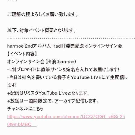
ご理解の程よろしくお願い致します。
2026.
07.
29
5th Anniversary LIVE「harmoe Ranking!!」＆
以下、対象イベント概要となります。
session 〜5th Anniversary Special〜 グッ
・・・・・・・・・・・・・・・・・・・・・・・・・・・・・・・・・・・・・・・・・・・・・・・・・・・・・・・・・・・・・・
定！
harmoe 2ndアルバム「radii」発売記念オンラインサイン会
【イベント内容】
オンラインサイン会（出演：harmoe）
・L判ブロマイドに直筆サイン＆宛名を入れてお届けします！
2026.
07.
29
・当日は宛名を書いている様子をYouTube LIVEにて生配信し
「harmoe」×「HMV」 5周年記念POP UP SHO
ます！
通販 決定！
※配信はリミスタYouTube Liveとなります。
※放送は一週間限定で、アーカイブ配信します。
チャンネルはこちら
2026.
07.
22
https://www.youtube.com/channel/UCQ7QGT_v6Si-2-i
2026年12月13日「京(みやこ) Premium Live 20
0f9mbMBQ
定！