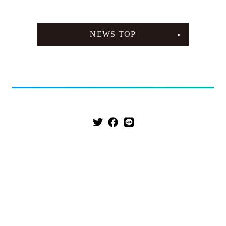
NEWS TOP
【harmoe】『Tilt』Music Video Full ver.【3rdアルバム】
MOVIE LINEUP