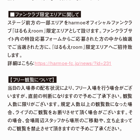
2026.
07.
29
「harmoe」×「HMV」 5周年記念POP UP
■ファンクラブ限定エリアに関して
SHOPグッズ事後通販 決定！
ステージ前方の一部エリアをharmoeオフィシャルファンクラ
ブ『はるもえroom』限定エリアとして設けます。ファンクラブサ
イト内の特設応募フォームからご応募された方の中から抽選
2026.
07.
22
でご当選された方に、『はるもえroom』限定エリアへご招待致
2026年12月13日「京(みやこ) Premium Live
します。
2026」出演決定！
詳細はこちら：
https://harmoe-fc.jp/news/?id=231
【フリー観覧について】
当日の入場券の配布状況により、フリー入場を行う場合がござ
NEWS LIST
いますが、直前の判断になりますので予めご了承下さい。観覧
人数に限りがございます。規定人数以上の観覧数になった場
合、ライブのご観覧をお断りさせて頂く場合がございます。そ
の場合、会場周辺スタッフから場所のご移動や、立ち止まって
のご観覧を禁止させて頂きますので予めご了承ください。