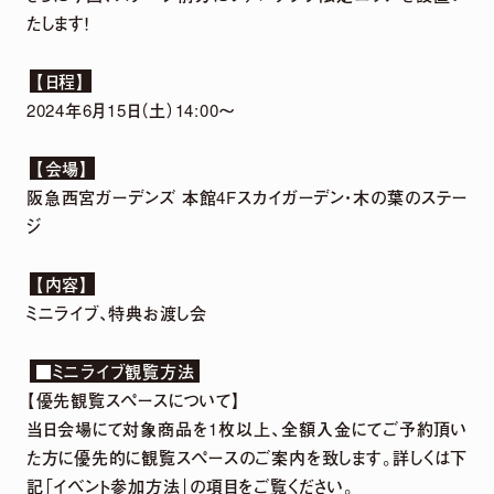
たします！
DETAIL
【日程】
2024年6月15日（土）14:00～
【会場】
阪急西宮ガーデンズ 本館4Fスカイガーデン・木の葉のステー
ジ
【内容】
ミニライブ、特典お渡し会
2026.
07.
29
5th Anniversary LIVE「harmoe Ranking!!」
■ミニライブ観覧方法
＆ canvas session 〜5th Anniversary
【優先観覧スペースについて】
Special〜 グッズ事後通販 決定！
当日会場にて対象商品を1枚以上、全額入金にてご予約頂い
た方に優先的に観覧スペースのご案内を致します。詳しくは下
記「イベント参加方法」の項目をご覧ください。