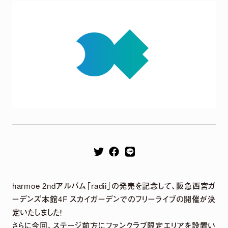
Remix EP
It's a parallel world
2026.04.22
harmoe Remix EP 2026年4月22日（水）発売決定！
【収録楽曲】
M1.「旅しよ！don’t you？」（Tomggg Remix）
harmoe 2ndアルバム「radii」の発売を記念して、阪急西宮ガ
M2.「ふたりピノキオ」（yuigot Remix）
ーデンズ本館4F スカイガーデンでのフリーライブの開催が決
M3.「QUEEN」(TORIENA Remix）
定いたしました！
M4.「HyperLoveSong」（KOTONOHOUSE Remix）
さらに今回、ステージ前方にファンクラブ限定エリアを設置い