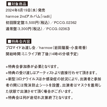
■対象商品
2024年6月19日（水）発売
harmoe 2ndアルバム「radii」
初回限定盤：5,500円（税込）／PCCG.02362
通常盤：3,300円（税込）／PCCG.0236３
■特典会内容
ブロマイドお渡し会／harmoe（岩田陽葵・小泉萌香）
開始時間：ミニライブ終了後(14時45分頃予定)
【harmoe】『Tilt』Music Video Full ver.【3rdアルバム】
※特典会参加券が必要となります。
※特典の受け渡しはアーティストより直接行わせて頂きます。
MOVIE LINEUP
※新型コロナウイルスほか感染症の状況により、出演者と参加
者の間には飛沫防止シートを設置、出演者はマスクを着用し
た状態で出演させて頂く場合がございます。
※特典会は列が途切れ次第終了となります。