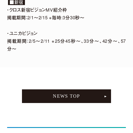
■新宿
・クロス新宿ビジョンMV紹介枠
DETAIL
掲載期間：2/1～2/15 ※毎時:3分30秒〜
・ユニカビジョン
掲載期間：2/5～2/11 ※25分45秒〜、33分〜、42分〜、57
分〜
2026.
07.
29
5th Anniversary LIVE「harmoe Ranking!!」
NEWS TOP
＆ canvas session 〜5th Anniversary
Special〜 グッズ事後通販 決定！