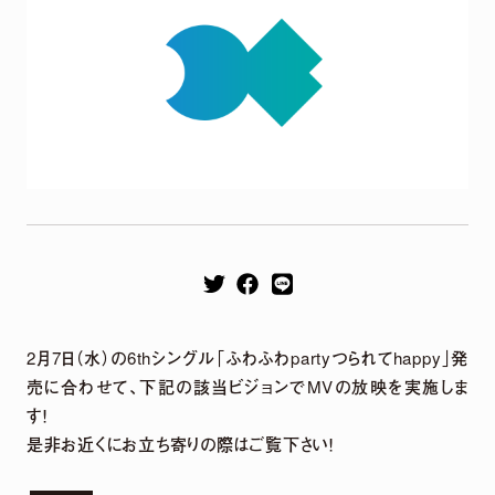
Remix EP
It's a parallel world
2026.04.22
harmoe Remix EP 2026年4月22日（水）発売決定！
2月7日（水）の6thシングル「ふわふわpartyつられてhappy」発
【収録楽曲】
売に合わせて、下記の該当ビジョンでMVの放映を実施しま
M1.「旅しよ！don’t you？」（Tomggg Remix）
す！
M2.「ふたりピノキオ」（yuigot Remix）
M3.「QUEEN」(TORIENA Remix）
是非お近くにお立ち寄りの際はご覧下さい！
M4.「HyperLoveSong」（KOTONOHOUSE Remix）