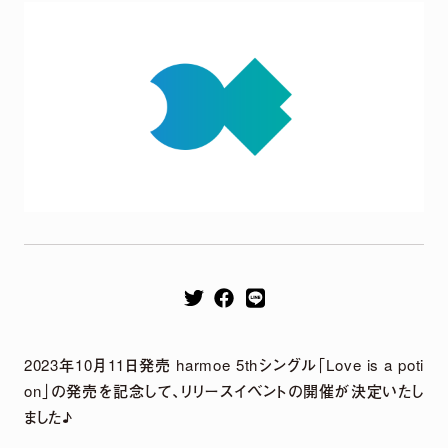
Remix EP
It's a parallel world
2026.04.22
harmoe Remix EP 2026年4月22日（水）発売決定！
【収録楽曲】
M1.「旅しよ！don’t you？」（Tomggg Remix）
2023年10月11日発売 harmoe 5thシングル「Love is a poti
M2.「ふたりピノキオ」（yuigot Remix）
on」の発売を記念して、リリースイベントの開催が決定いたし
M3.「QUEEN」(TORIENA Remix）
ました♪
M4.「HyperLoveSong」（KOTONOHOUSE Remix）