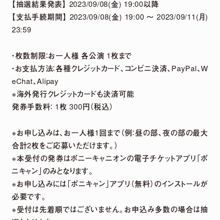
【抽選結果発表】 2023/09/08(金) 19:00以降
2026.
07.
29
【支払手続期間】 2023/09/08(金) 19:00 ～ 2023/09/11(月)
「harmoe」×「HMV」 5周年記念POP UP
23:59
SHOPグッズ事後通販 決定！
・枚数制限：お一人様 各公演 1枚まで
・お支払方法：各種クレジットカード、コンビニ決済、PayPal、W
2026.
07.
22
eChat、Alipay
2026年12月13日「京(みやこ) Premium Live
※海外発行クレジットカードも決済可能
2026」出演決定！
発券手数料： 1枚 300円（税込）
※お申し込みは、お一人様1回まで（例：昼の部、夜の部の最大
NEWS LIST
合計2枚をご応募いただけます。）
※本受付の発券はポニーキャニオンの電子チケットアプリ「ポ
ニキャン」のみとなります。
※お申し込みには「ポニキャン」アプリ（無料）のインストールが
必要です。
※受付は先着順ではございません。お申込み多数の場合は抽