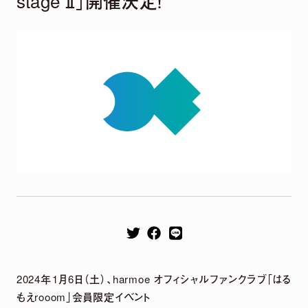
stage Ⅱ」開催決定！
Remix EP
It's a parallel world
2026.04.22
harmoe Remix EP 2026年4月22日（水）発売決定！
【収録楽曲】
M1.「旅しよ！don’t you？」（Tomggg Remix）
M2.「ふたりピノキオ」（yuigot Remix）
M3.「QUEEN」(TORIENA Remix）
2024年1月6日（土）、harmoe オフィシャルファンクラブ「はる
M4.「HyperLoveSong」（KOTONOHOUSE Remix）
もえrooom」会員限定イベント