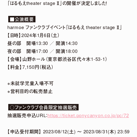
「はるもえtheater stage Ⅱ」の開催が決定しました！
DETAIL
■公演概要
harmoe ファンクラブイベント「はるもえ theater stage Ⅱ」
【日時】2024年1月6日（土）
昼の部 開場13:30 ／ 開演14:30
夜の部 開場17:00 ／ 開演18:00
【会場】山野ホール（東京都渋谷区代々木1-53-1）
【料金】7,150円（税込）
※未就学児童入場不可
2026.
07.
29
※営利目的の転売禁止
5th Anniversary LIVE「harmoe Ranking!!」
○ファンクラブ会員限定抽選販売
＆ canvas session 〜5th Anniversary
抽選販売申込URL：
https://ticket.ponycanyon.co.jp/pc/72
Special〜 グッズ事後通販 決定！
【申込受付期間】 2023/08/12(土) ～ 2023/08/31(木) 23:59