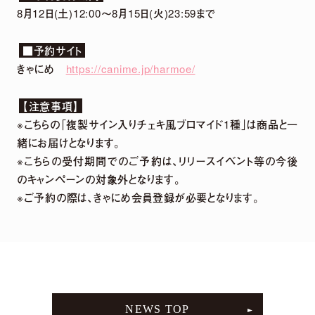
8月12日(土)12:00～8月15日(火)23:59まで
■予約サイト
きゃにめ
https://canime.jp/harmoe/
【注意事項】
※こちらの「複製サイン入りチェキ風ブロマイド1種」は商品と一
緒にお届けとなります。
※こちらの受付期間でのご予約は、リリースイベント等の今後
【harmoe】『Tilt』Music Video Full ver.【3rdアルバム】
のキャンペーンの対象外となります。
※ご予約の際は、きゃにめ会員登録が必要となります。
MOVIE LINEUP
NEWS TOP