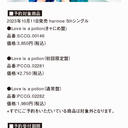
2026.
07.
29
「harmoe」×「HMV」 5周年記念POP UP
■予約対象商品
SHOPグッズ事後通販 決定！
2023年10月11日発売 harmoe 5thシングル
●Love is a potion(きゃにめ盤)
品番:SCCG.00146
2026.
07.
22
価格:3,850円（税込）
2026年12月13日「京(みやこ) Premium Live
2026」出演決定！
●Love is a potion（初回限定盤）
品番：PCCG.02281
価格：¥2,750（税込）
NEWS LIST
●Love is a potion（通常盤）
品番：PCCG.02282
価格：1,980円（税込）
※すでにご予約をいただいている商品は対象外となります。
■予約受付期間