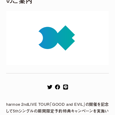
のご案内
Remix EP
It's a parallel world
2026.04.22
harmoe Remix EP 2026年4月22日（水）発売決定！
【収録楽曲】
M1.「旅しよ！don’t you？」（Tomggg Remix）
M2.「ふたりピノキオ」（yuigot Remix）
M3.「QUEEN」(TORIENA Remix）
harmoe 2ndLIVE TOUR｢GOOD and EVIL｣の開催を記念
M4.「HyperLoveSong」（KOTONOHOUSE Remix）
して5thシングルの期間限定予約特典キャンペーンを実施い