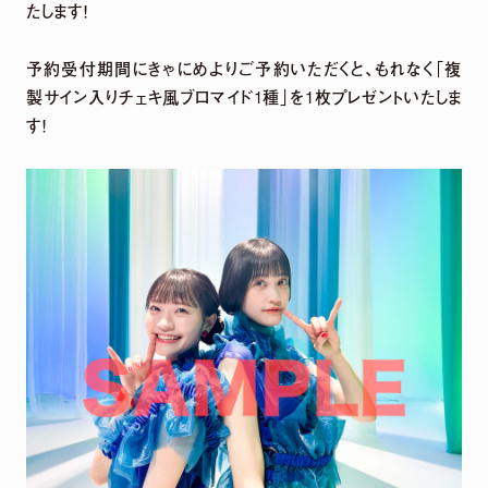
たします！
DETAIL
予約受付期間にきゃにめよりご予約いただくと、もれなく「複
製サイン入りチェキ風ブロマイド1種」を1枚プレゼントいたしま
す！
2026.
07.
29
5th Anniversary LIVE「harmoe Ranking!!」
＆ canvas session 〜5th Anniversary
Special〜 グッズ事後通販 決定！