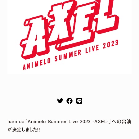
Remix EP
It's a parallel world
2026.04.22
harmoe Remix EP 2026年4月22日（水）発売決定！
【収録楽曲】
M1.「旅しよ！don’t you？」（Tomggg Remix）
M2.「ふたりピノキオ」（yuigot Remix）
harmoe「Animelo Summer Live 2023 -AXEL-」への出演
M3.「QUEEN」(TORIENA Remix）
が決定しました！！
M4.「HyperLoveSong」（KOTONOHOUSE Remix）