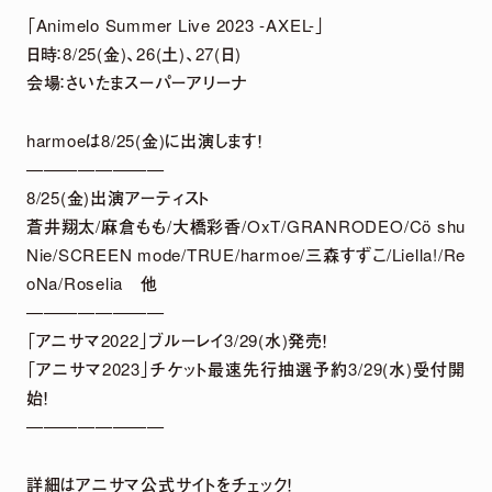
「Animelo Summer Live 2023 -AXEL-」
日時：8/25(金)、26(土)、27(日)
DETAIL
会場：さいたまスーパーアリーナ
harmoeは8/25(金)に出演します！
————————
8/25(金)出演アーティスト
蒼井翔太/麻倉もも/大橋彩香/OxT/GRANRODEO/Cö shu
Nie/SCREEN mode/TRUE/harmoe/三森すずこ/Liella!/Re
oNa/Roselia 他
————————
2026.
07.
29
「アニサマ2022」ブルーレイ3/29(水)発売！
5th Anniversary LIVE「harmoe Ranking!!」
「アニサマ2023」チケット最速先行抽選予約3/29(水)受付開
＆ canvas session 〜5th Anniversary
始！
Special〜 グッズ事後通販 決定！
————————
詳細はアニサマ公式サイトをチェック！