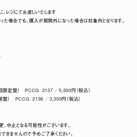
、レジにてお渡しいたします
V」 5周年記念POP UP SHOPグッズ事後通販 決定！
った場合でも、購入が期間外になった場合は対象外となります。
みやこ) Premium Live 2026」出演決定！
。
NEWS LIST
d」（初回限定盤） PCCG. 2137 ／5,500円（税込）
d」（通常盤） PCCG. 2138 ／3,300円（税込）
更、中止となる可能性がございます。
はできませんので予めご了承ください。