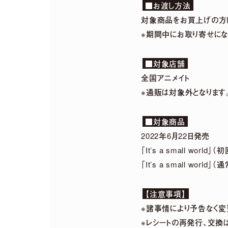
■お渡し方法
2026.
07.
29
対象商品をお買上げの方に
「harmoe」×「HM
※期間中にお取り寄せにな
■対象店舗
2026.
07.
22
全国アニメイト
2026年12月13日「京(
※通販は対象外となります
■対象商品
2022年6月22日発売
「It’s a small worl
「It’s a small worl
【注意事項】
※諸事情により予告なく変
※レシートの再発行、交換