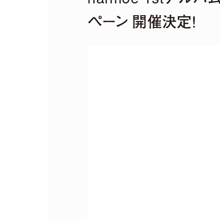
ペーン 開催決定！
Remix EP
It's a paral
2026.04.22
harmoe Remix EP 
【収録楽曲】
M1.「旅しよ！don’t you？
M2.「ふたりピノキオ」（yuig
M3.「QUEEN」(TORIEN
M4.「HyperLoveSong