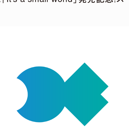
lel world
2026年4月22日（水）発売決定！
」（Tomggg Remix）
ot Remix）
A Remix）
」（KOTONOHOUSE Remix）