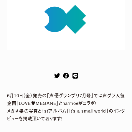
Remix EP
It's a parallel world
2026.04.22
harmoe Remix EP 2026年4月22日（水）発売決定！
6月10日（金）発売の「声優グランプリ7月号」では声グラ人気
【収録楽曲】
企画「LOVE♥MEGANE」とharmoeがコラボ！
M1.「旅しよ！don’t you？」（Tomggg Remix）
メガネ姿の写真と1stアルバム「It’s a small world」のインタ
M2.「ふたりピノキオ」（yuigot Remix）
M3.「QUEEN」(TORIENA Remix）
ビューを掲載頂いております！
M4.「HyperLoveSong」（KOTONOHOUSE Remix）