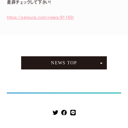
是非チェックして下さい！
DETAIL
https://seigura.com/news/91169/
NEWS TOP
2026.
07.
29
5th Anniversary LIVE「harmoe Ranking!!」
＆ canvas session 〜5th Anniversary
Special〜 グッズ事後通販 決定！