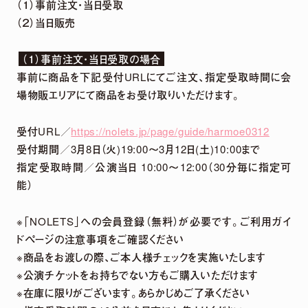
（１）事前注文・当日受取
（２）当日販売
DETAIL
（１）事前注文・当日受取の場合
事前に商品を下記受付URLにてご注文、指定受取時間に会
場物販エリアにて商品をお受け取りいただけます。
受付URL／
https://nolets.jp/page/guide/harmoe0312
受付期間／3月8日（火)19:00～3月12日(土)10:00まで
指定受取時間／公演当日 10:00～12:00（30分毎に指定可
能）
2026.
07.
29
※「NOLETS」への会員登録（無料）が必要です。ご利用ガイ
5th Anniversary LIVE「harmoe Ranking!!」
ドページの注意事項をご確認ください
＆ canvas session 〜5th Anniversary
※商品をお渡しの際、ご本人様チェックを実施いたします
Special〜 グッズ事後通販 決定！
※公演チケットをお持ちでない方もご購入いただけます
※在庫に限りがございます。あらかじめご了承ください