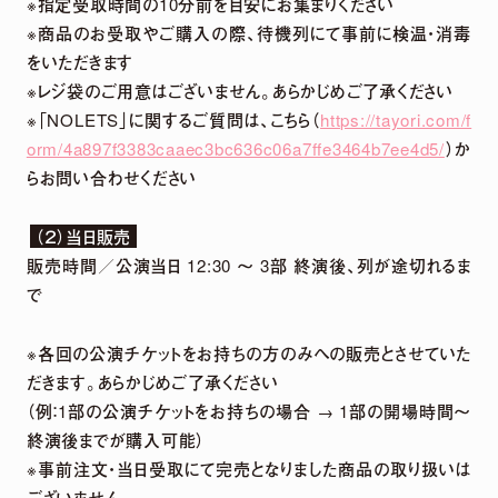
※指定受取時間の10分前を目安にお集まりください
2026.
07.
29
※商品のお受取やご購入の際、待機列にて事前に検温・消毒
「harmoe」×「HMV」 5周年記念POP UP
をいただきます
SHOPグッズ事後通販 決定！
※レジ袋のご用意はございません。あらかじめご了承ください
※「NOLETS」に関するご質問は、こちら（
https://tayori.com/f
orm/4a897f3383caaec3bc636c06a7ffe3464b7ee4d5/
）か
2026.
07.
22
らお問い合わせください
2026年12月13日「京(みやこ) Premium Live
2026」出演決定！
（２）当日販売
販売時間／公演当日 12:30 〜 3部 終演後、列が途切れるま
で
NEWS LIST
※各回の公演チケットをお持ちの方のみへの販売とさせていた
だきます。あらかじめご了承ください
（例：1部の公演チケットをお持ちの場合 → 1部の開場時間〜
終演後までが購入可能）
※事前注文・当日受取にて完売となりました商品の取り扱いは
ございません