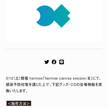
Remix EP
It's a parallel world
2026.04.22
harmoe Remix EP 2026年4月22日（水）発売決定！
3/12（土）開催 harmoe「harmoe canvas session Ⅲ」にて、
【収録楽曲】
感染予防対策を講じた上で、下記グッズ・CDの会場物販を実
M1.「旅しよ！don’t you？」（Tomggg Remix）
施いたします。
M2.「ふたりピノキオ」（yuigot Remix）
M3.「QUEEN」(TORIENA Remix）
M4.「HyperLoveSong」（KOTONOHOUSE Remix）
＜販売方法＞