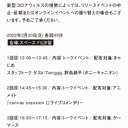
2026.
07.
29
新型コロナウィルスの情勢によっては、リリースイベントの中
「harmoe」×「HMV」 5周年記念POP UP
止・延期またはオンラインイベントへの振り替えの場合もござ
SHOPグッズ事後通販 決定！
います。予めご了承ください。
2022年2月20日(日) 各回45分
2026.
07.
22
会場：スペース FS汐留
2026年12月13日「京(みやこ) Premium Live
2026」出演決定！
1回目：13：00〜13：45／内容：トークイベント／配布対象：きゃ
にめ
スタッフトーク ゲスト：Tomggg、野島鉄平（ポニーキャニオン）
NEWS LIST
2回目：14：45〜15：30／内容：トークイベント／配布対象：アニ
メイト
「canvas sesssion Ⅰ」ライブコメンタリー
3回目：16：30〜17：15／内容：トークイベント／配布対象：ゲー
マーズ