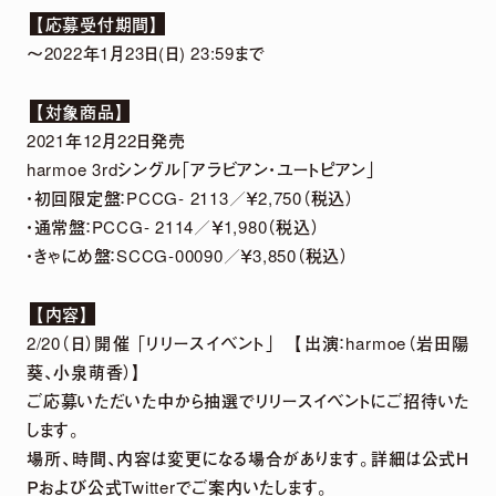
【応募受付期間】
～2022年1月23日(日) 23:59まで
DETAIL
【対象商品】
2021年12月22日発売
harmoe 3rdシングル「アラビアン・ユートピアン」
・初回限定盤：PCCG- 2113／￥2,750（税込）
・通常盤：PCCG- 2114／￥1,980（税込）
・きゃにめ盤：SCCG-00090／￥3,850（税込）
【内容】
2026.
07.
29
2/20（日）開催 「リリースイベント」 【出演：harmoe（岩田陽
5th Anniversary LIVE「harmoe Ranking!!」
葵、小泉萌香）】
＆ canvas session 〜5th Anniversary
ご応募いただいた中から抽選でリリースイベントにご招待いた
Special〜 グッズ事後通販 決定！
します。
場所、時間、内容は変更になる場合があります。詳細は公式Ｈ
Ｐおよび公式Twitterでご案内いたします。