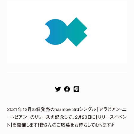
Remix EP
It's a parallel world
2026.04.22
harmoe Remix EP 2026年4月22日（水）発売決定！
【収録楽曲】
M1.「旅しよ！don’t you？」（Tomggg Remix）
2021年12月22日発売のharmoe 3rdシングル「アラビアン・ユ
M2.「ふたりピノキオ」（yuigot Remix）
ートピアン」のリリースを記念して、2月20日に「リリースイベン
M3.「QUEEN」(TORIENA Remix）
ト」を開催します！皆さんのご応募をお待ちしております♪
M4.「HyperLoveSong」（KOTONOHOUSE Remix）