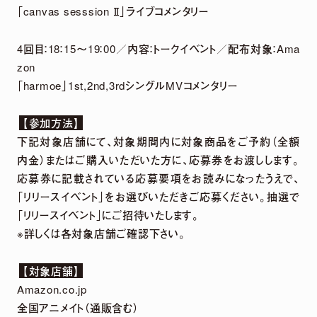
「canvas sesssion Ⅱ」ライブコメンタリー
4回目：18：15〜19：00／内容：トークイベント／配布対象：Ama
zon
「harmoe」1st,2nd,3rdシングルMVコメンタリー
【参加方法】
下記対象店舗にて、対象期間内に対象商品をご予約（全額
内金）またはご購入いただいた方に、応募券をお渡しします。
【harmoe】『Tilt』Music Video Full ver.【3rdアルバム】
応募券に記載されている応募要項をお読みになったうえで、
「リリースイベント」をお選びいただきご応募ください。抽選で
「リリースイベント」にご招待いたします。
MOVIE LINEUP
※詳しくは各対象店舗ご確認下さい。
【対象店舗】
Amazon.co.jp
全国アニメイト（通販含む）