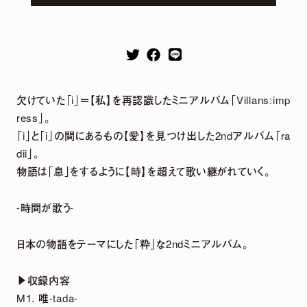
DETAIL
欠けていた「i」＝【私】を再認識したミニアルバム「Villans:imp
ress」。
「i」と「i」の間にあるもの【愛】を見つけ出した2ndアルバム「ra
dii」。
物語は「息」をするように【時】を超えて歌い継がれていく。
2026.
07.
29
-時間が歌う-
5th Anniversary LIVE「harmoe Ranking!!」
＆ canvas session 〜5th Anniversary
日本の物語をテーマにした「粋」な2ndミニアルバム。
Special〜 グッズ事後通販 決定！
▶収録内容
M1. 唯-tada-