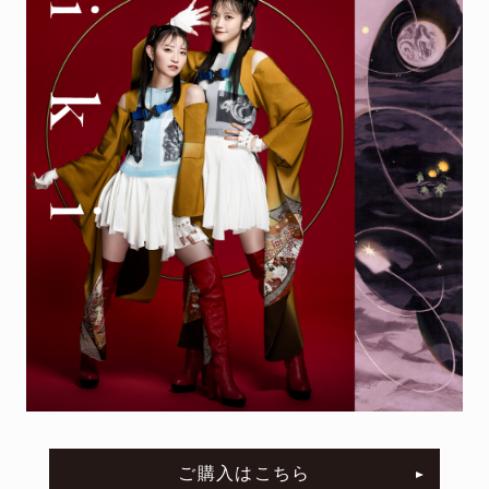
Remix EP
It's a parallel world
2026.04.22
harmoe Remix EP 2026年4月22日（水）発売決定！
【収録楽曲】
M1.「旅しよ！don’t you？」（Tomggg Remix）
M2.「ふたりピノキオ」（yuigot Remix）
M3.「QUEEN」(TORIENA Remix）
M4.「HyperLoveSong」（KOTONOHOUSE Remix）
ご購入はこちら