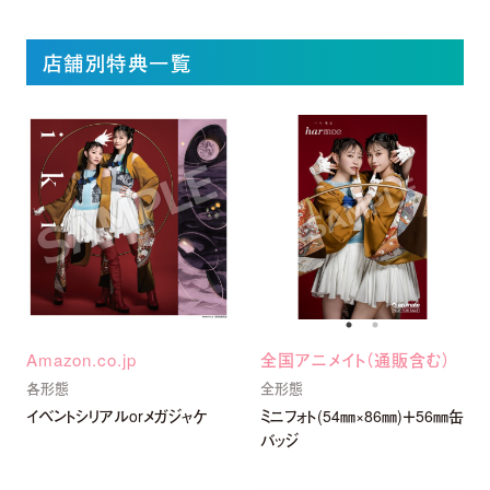
店舗別特典一覧
Amazon.co.jp
全国アニメイト（通販含む）
各形態
全形態
イベントシリアルorメガジャケ
ミニフォト(54㎜×86㎜)＋56㎜缶
バッジ