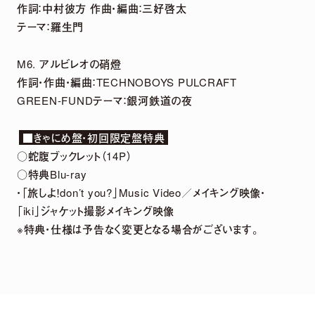
作詞：中村彼方 作曲・編曲：三好啓太
テーマ：羅生門
M6. アルビレオの硝燈
作詞・作曲・編曲：TECHNOBOYS PULCRAFT
GREEN-FUNDテーマ：銀河鉄道の夜
■きゃにめ盤・初回限定盤特典
○蛇腹ブックレット（14P）
○特典Blu-ray
【harmoe】『Tilt』Music Video Full ver.【3rdアルバム】
・「旅しよ！don’t you?」Music Video／メイキング映像・
「iki」ジャケット撮影メイキング映像
MOVIE LINEUP
※特典・仕様は予告なく変更となる場合がございます。