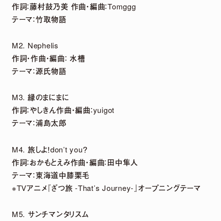
2026.
07.
29
作詞：藤村鼓乃美 作曲・編曲：Tomggg
「harmoe」×「HMV」 5周年記念POP UP
テーマ：竹取物語
SHOPグッズ事後通販 決定！
M2. Nephelis
作詞・作曲・編曲： 水槽
2026.
07.
22
テーマ：源氏物語
2026年12月13日「京(みやこ) Premium Live
M3. 縁のまにまに
2026」出演決定！
作詞：やしきん作曲・編曲：yuigot
テーマ：浦島太郎
NEWS LIST
M4. 旅しよ！don’t you？
作詞：おかもとえみ作曲・編曲：田中隼人
テーマ：東海道中膝栗毛
※TVアニメ『ざつ旅 -That’s Journey-』オープニングテーマ
M5. サンチマンタリスム