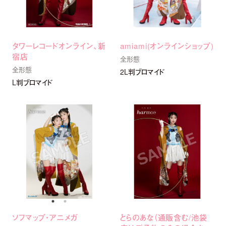
タワーレコードオンライン、新
amiami(オンラインショップ)
宿店
全形態
全形態
2L判ブロマイド
L判ブロマイド
ソフマップ・アニメガ
とらのあな（通販含む/池袋