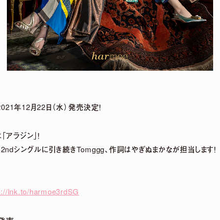
DETAIL
2021年12月22日（水）発売決定！
「アラジン」！
,2ndシングルに引き続きTomggg、作詞はやぎぬまかなが担当します！
 LIVE「harmoe Ranking!!」＆ canvas session 
s://lnk.to/harmoe3rdSG
事後通販 決定！