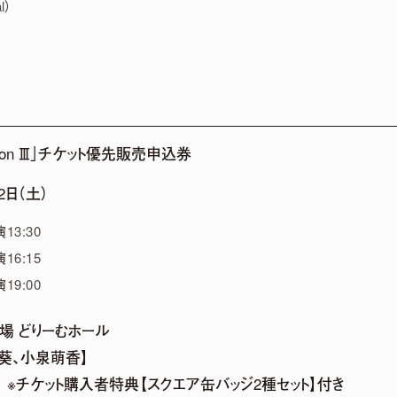
l）
session Ⅲ」チケット優先販売申込券
2日（土）
13:30
16:15
19:00
場 どりーむホール
陽葵、小泉萌香】
込） ※チケット購入者特典【スクエア缶バッジ2種セット】付き