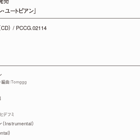
）発売
ン・ユートピアン」
V」 5周年記念POP UP SHOPグッズ事後通販 決定！
D） / PCCG.02114
みやこ) Premium Live 2026」出演決定！
ン
編曲：Tomggg
NEWS LIST
璃
ヒデフミ
nstrumental）
tal）