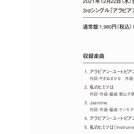
2021年12月22日（水
3rdシングル「アラビア
2026.
07.
29
「harmoe」×「HM
通常盤：1,980円（税込）（C
2026.
07.
22
2026年12月13日「京(
収録楽曲
アラビアン・ユートピア
作詞：やぎぬまかな 作曲・
私のヒミツは
作詞・作曲・編曲：栗山夕
Jasmine
作詞・作曲・編曲：ケンモチ
アラビアン・ユートピアン（I
私のヒミツは（Instrumen