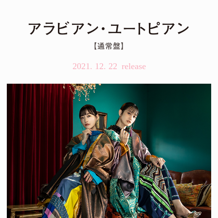
アラビアン・ユートピアン
【通常盤】
2021. 12. 22
lel world
2026年4月22日（水）発売決定！
」（Tomggg Remix）
ot Remix）
A Remix）
」（KOTONOHOUSE Remix）