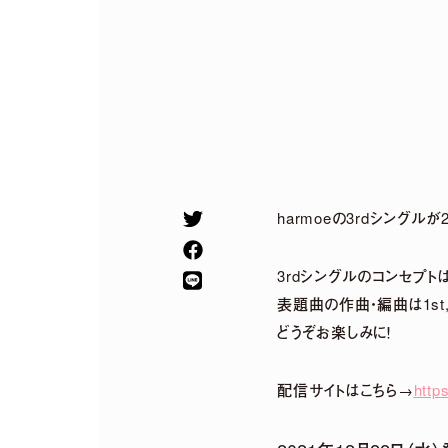
harmoeの3rdシングルが
3rdシングルのコンセプトは
表題曲の作曲・編曲は1st
どうぞお楽しみに！
2026.
07.
29
5th Anniversary
配信サイトはこちら→
http
Special〜 グッズ