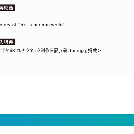
特典映像
y of This is harmoe world”
封入特典
セイ「きまぐれチクタック制作日記」(著:Tomggg)掲載＞