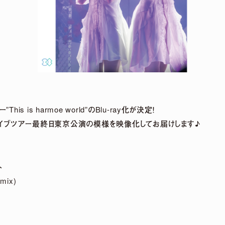
DETAIL
his is harmoe world”のBlu-ray化が決定！
stライブツアー最終日東京公演の模様を映像化してお届けします♪
ト
mix)
 LIVE「harmoe Ranking!!」＆ canvas session 
事後通販 決定！