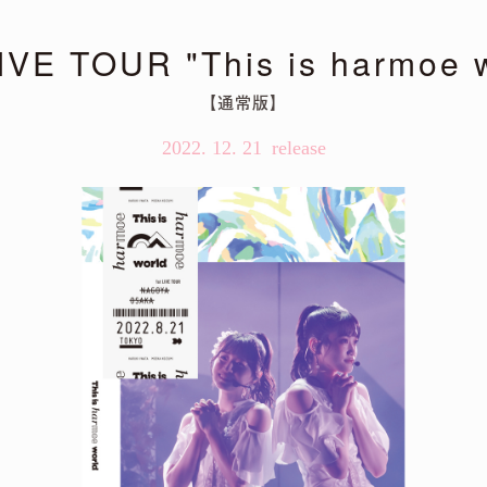
IVE TOUR "This is harmoe w
【通常版】
2022. 12. 21
lel world
2026年4月22日（水）発売決定！
」（Tomggg Remix）
ot Remix）
A Remix）
」（KOTONOHOUSE Remix）