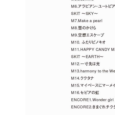
M6.アラビアン・ユートピ
2026.
07.
29
SKIT 〜SKY〜
「harmoe」×「HM
M7.Make a pearl
M8.雪のかけら
M9.空想エスケープ
2026.
07.
22
M10. ふたりピノキオ
2026年12月13日「京(
M11.HAPPY CANDY 
SKIT 〜EARTH〜
M12.一寸先は光
M13.harmony to the We
M14.ククタナ
M15.マイペースにマーメ
M16.セピアの虹
ENCORE1.Wonder girl
ENCORE2.きまぐれチク