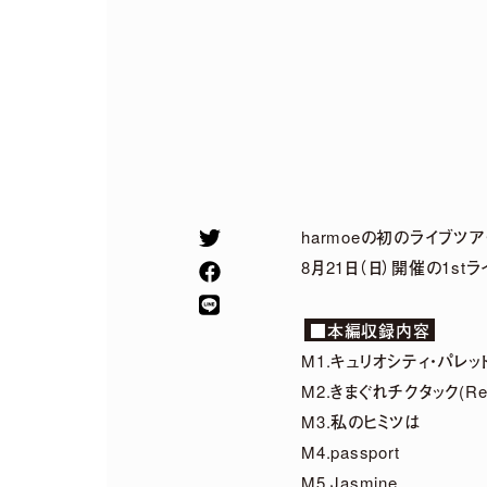
harmoeの初のライブツアー”T
8月21日（日）開催の1
■本編収録内容
M1.キュリオシティ・パレッ
2026.
07.
29
M2.きまぐれチクタック(Re
5th Anniversary
M3.私のヒミツは
Special〜 グッズ
M4.passport
M5.Jasmine