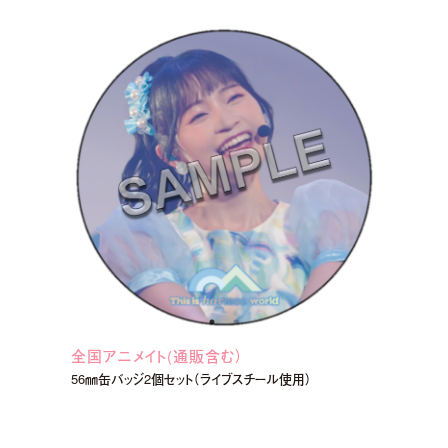
ideo Full ver.【3rdアルバム】
MOVIE LINEUP
全国アニメイト(通販含む）
56㎜缶バッジ2個セット（ライブスチール使用）