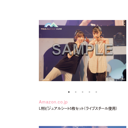
【harmoe】『Tilt』Music V
Amazon.co.jp
L判ビジュアルシート5枚セット（ライブスチール使用）