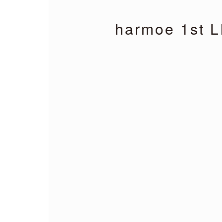
harmoe 1st L
Remix EP
It's a paral
2026.04.22
harmoe Remix EP 
【収録楽曲】
M1.「旅しよ！don’t you？
M2.「ふたりピノキオ」（yuig
M3.「QUEEN」(TORIEN
M4.「HyperLoveSong