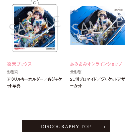
楽天ブックス
あみあみオンラインショップ
形態別
全形態
アクリルキーホルダー／各ジャケ
2L判ブロマイド／ジャケットアザ
ット写真
ーカット
DISCOGRAPHY TOP