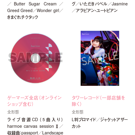
／Butter Sugar Cream／
グ／いただきバベル／Jasmine
Greed Greed／Wonder girl／
／アラビアン・ユートピアン
きまぐれチクタック
ゲーマーズ全店（オンライン
タワーレコード（一部店舗を
ショップ含む）
除く）
全形態
全形態
ライブ音源CD（5曲入り）
L判ブロマイド／ジャケットアザー
harmoe canvas session Ⅱ／
カット
収録曲：passport／Landscape