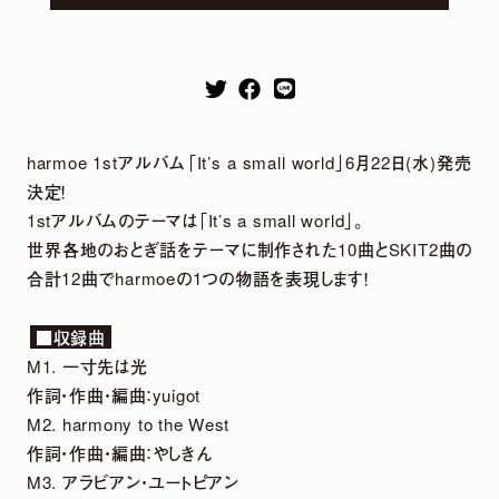
DETAIL
harmoe 1stアルバム「It’s a small world」6月22日(水)発売
決定！
1stアルバムのテーマは「It’s a small world」。
世界各地のおとぎ話をテーマに制作された10曲とSKIT2曲の
合計12曲でharmoeの1つの物語を表現します！
2026.
07.
29
■収録曲
5th Anniversary LIVE「harmoe Ranking!!」
M1. 一寸先は光
＆ canvas session 〜5th Anniversary
作詞・作曲・編曲：yuigot
M2. harmony to the West
Special〜 グッズ事後通販 決定！
作詞・作曲・編曲：やしきん
M3. アラビアン・ユートピアン