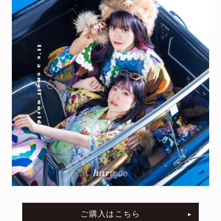
Remix EP
It's a parallel world
2026.04.22
harmoe Remix EP 2026年4月22日（水）発売決定！
【収録楽曲】
M1.「旅しよ！don’t you？」（Tomggg Remix）
M2.「ふたりピノキオ」（yuigot Remix）
M3.「QUEEN」(TORIENA Remix）
M4.「HyperLoveSong」（KOTONOHOUSE Remix）
ご購入はこちら