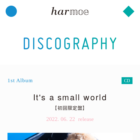
1st Album
CD
It's a small world
【初回限定盤】
2022. 06. 22